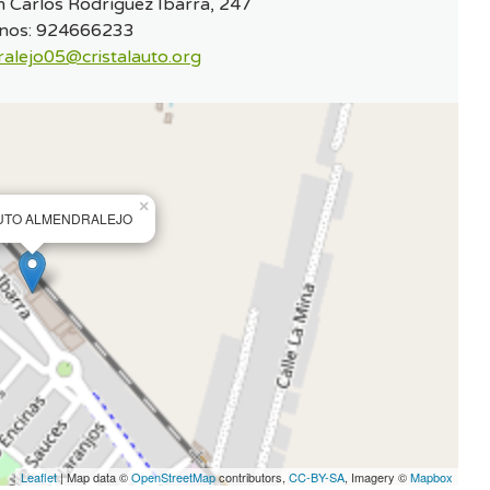
n Carlos Rodríguez Ibarra, 247
nos:
924666233
alejo05@cristalauto.org
×
UTO ALMENDRALEJO
Leaflet
| Map data ©
OpenStreetMap
contributors,
CC-BY-SA
, Imagery ©
Mapbox