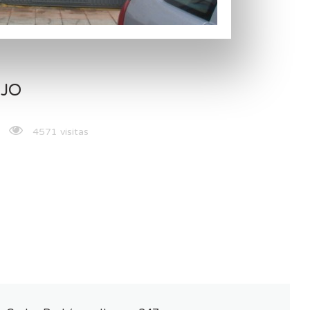
JO
4571 visitas