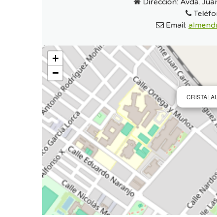
Dirección:
Avda. Jua
Teléfo
Email:
almendr
+
−
CRISTALA