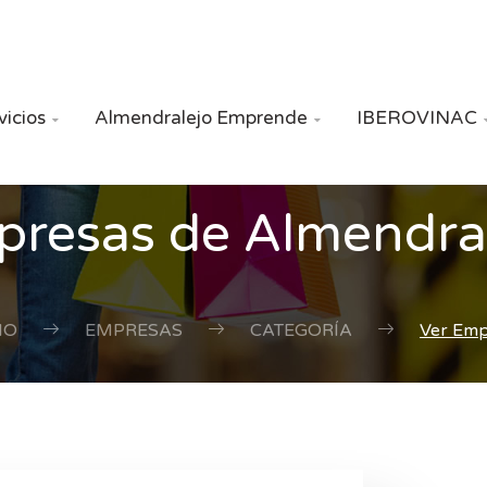
vicios
Almendralejo Emprende
IBEROVINAC


resas de Almendra
IO
EMPRESAS
CATEGORÍA
Ver Em