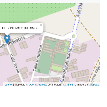
×
E FURGONETAS Y TURISMOS
Leaflet
| Map data ©
OpenStreetMap
contributors,
CC-BY-SA
, Imagery ©
Mapbox