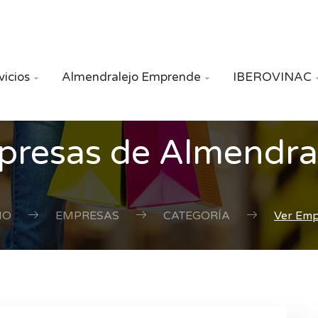
vicios
Almendralejo Emprende
IBEROVINAC


resas de Almendra
IO
EMPRESAS
CATEGORÍA
Ver Em