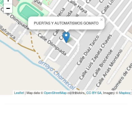
−
×
PUERTAS Y AUTOMATISMOS GOMATO
Leaflet
| Map data ©
OpenStreetMap
contributors,
CC-BY-SA
, Imagery ©
Mapbox