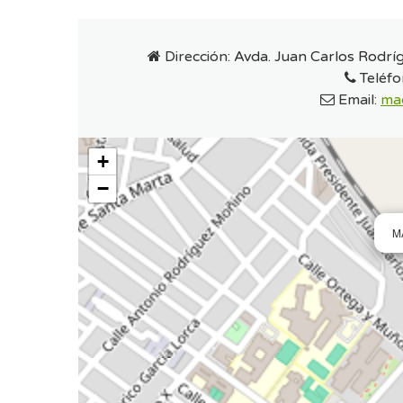
Dirección:
Avda. Juan Carlos Rodríg
Teléfo
Email:
ma
+
−
M