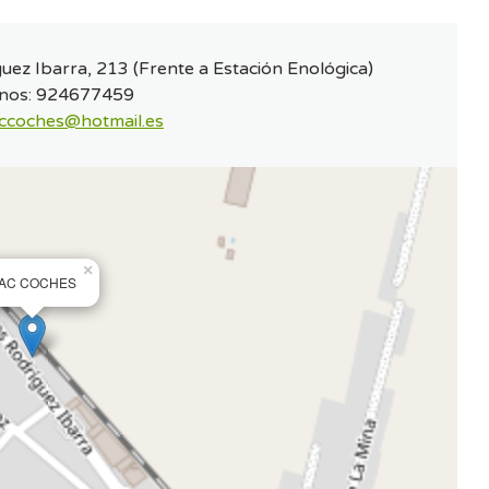
uez Ibarra, 213 (Frente a Estación Enológica)
nos:
924677459
ccoches@hotmail.es
×
AC COCHES