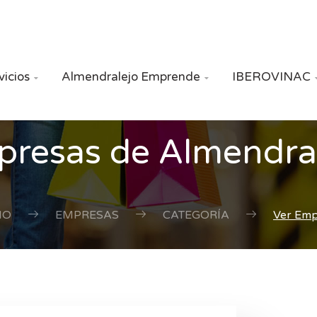
vicios
Almendralejo Emprende
IBEROVINAC


resas de Almendra
IO
EMPRESAS
CATEGORÍA
Ver Em