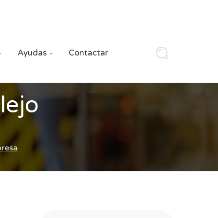
Ayudas
Contactar


lejo
presa