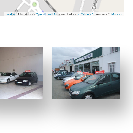
Leaflet
| Map data ©
OpenStreetMap
contributors,
CC-BY-SA
, Imagery ©
Mapbox