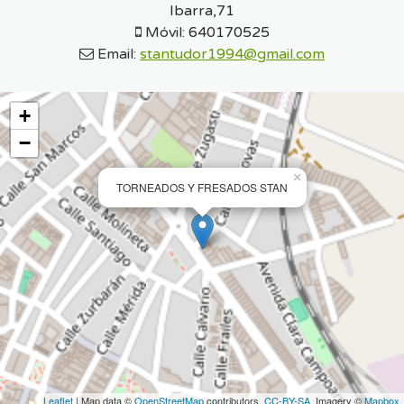
Ibarra,71
Móvil:
640170525
Email:
stantudor1994@gmail.com
+
−
×
TORNEADOS Y FRESADOS STAN
Leaflet
| Map data ©
OpenStreetMap
contributors,
CC-BY-SA
, Imagery ©
Mapbox