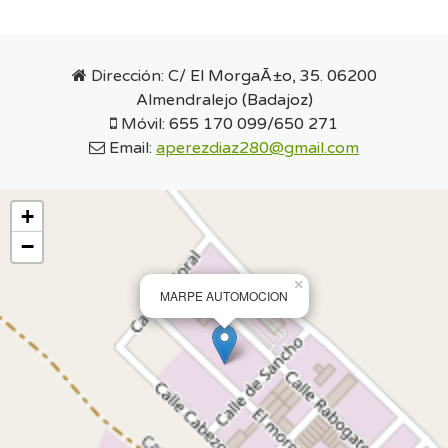
Dirección:
C/ El MorgaÃ±o, 35. 06200
Almendralejo (Badajoz)
Móvil:
655 170 099/650 271
Email:
aperezdiaz280@gmail.com
+
−
×
MARPE AUTOMOCION