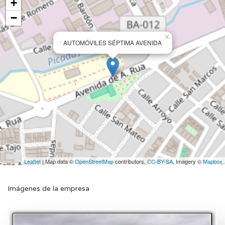
+
−
×
AUTOMÓVILES SÉPTIMA AVENIDA
Leaflet
| Map data ©
OpenStreetMap
contributors,
CC-BY-SA
, Imagery ©
Mapbox
Imágenes de la empresa