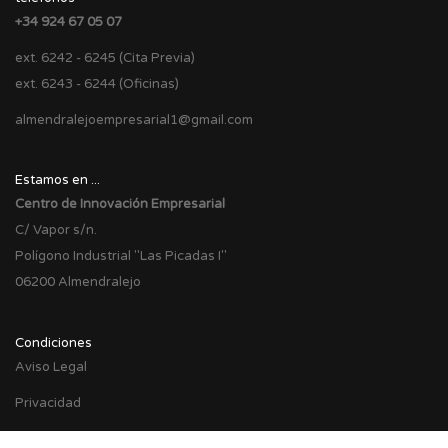
+34 924 67 05 07
ext. 6242 - 6245 (Cita Previa)
ext. 6243 - 6244 (Oficinas)
almendralejoempresarial1@gmail.com
Estamos en ...
Centro de Innovación Empresarial
C/ Vapor s/n.
Polígono Industrial "Las Picadas I"
06200 Almendralejo
Condiciones
Aviso Legal
Privacidad