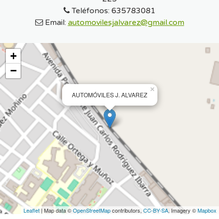
Teléfonos:
635783081
Email:
automovilesjalvarez@gmail.com
+
−
×
AUTOMÓVILES J. ALVAREZ
Leaflet
| Map data ©
OpenStreetMap
contributors,
CC-BY-SA
, Imagery ©
Mapbox